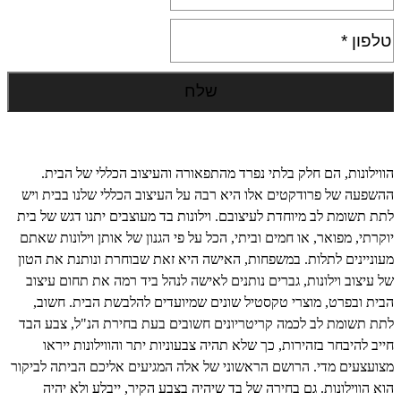
הווילונות, הם חלק בלתי נפרד מהתפאורה והעיצוב הכללי של הבית.
ההשפעה של פרודקטים אלו היא רבה על העיצוב הכללי שלנו בבית ויש
לתת תשומת לב מיוחדת לעיצובם. וילונות בד מעוצבים יתנו דגש של בית
יוקרתי, מפואר, או חמים וביתי, הכל על פי הגנון של אותן וילונות שאתם
מעוניינים לתלות. במשפחות, האישה היא זאת שבוחרת ונותנת את הטון
של עיצוב וילונות, גברים נותנים לאישה לנהל ביד רמה את תחום עיצוב
הבית ובפרט, מוצרי טקסטיל שונים שמיועדים להלבשת הבית. חשוב,
לתת תשומת לב לכמה קריטריונים חשובים בעת בחירת הנ"ל, צבע הבד
חייב להיבחר בזהירות, כך שלא תהיה צבעוניות יתר והווילונות ייראו
מצועצעים מדי. הרושם הראשוני של אלה המגיעים אליכם הביתה לביקור
הוא הווילונות. גם בחירה של בד שיהיה בצבע הקיר, ייבלע ולא יהיה