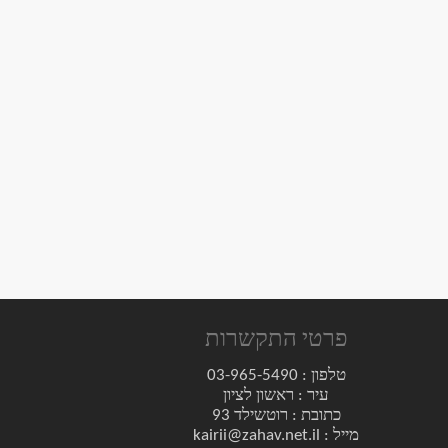
תריסי עץ
06/09/2015
פרטי התקשרות
טלפון : 03-965-5490
עיר : ראשון לציון
כתובת : רוטשילד 93
מייל : kairii@zahav.net.il