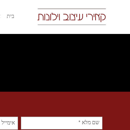
בית
א