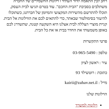
רחב לבין התאמה לדור העתיד ו וילונות החשמליים של החברה
משתלבים בסביבת "הבית החכם". עוד בטרם תגיעו לבית העסק,
תוכלו להתרשם מהשירות המקצועי והמיומן של חברתנו, כשתוכלו
להיעזר בסימולטור שבאתר, כדי להתאים לכם את הווילונות אל הבית.
קניית מוצרי הצללה לבית אצלנו היא השקעה קטנה, שתשדרג לכם
באופן משמעותי את החדר בבית או את כל הבית.
פרטי התקשרות
טלפון : 03-965-5490
עיר : ראשון לציון
כתובת : רוטשילד 93
מייל : kairii@zahav.net.il
הוילונות שלנו
וילונות למשרד