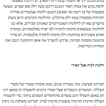
בסיס מנגנון ידני או חשמלי (כמו וילון רומאי), יש וילונות שאפשר
לווסת בהם את כמות האור הנכנס דרכם (כמו וילון סאן סטרפ, שעשוי
משכבות של בד רשת ובד אטום) וישנם וילונות שמשדרים אווירה
יוקרתית ומכובדת (כמו וילון טרקלין). הווילונות הקיימים היום בשוק
מיועדים צא רק לחלונות הסטנדרטיים שאנחנו מכירים, אלא גם
לחלונות שנמצאים מתחת לתקרה לא ישרה (אלכסונית). במקרה
ואתם מעוניינים בהתקנת וילון מתחת לתקרה אלכסונית, יש צורך
בהזמנת מומחה הביתה, שיידע להעריך את אופן ההתקנה הנכון ואת
המידות הנדרשות.
וילונות לבית אצל קאירי
חברתנו מציעה, מזה עשרות שנים, מגוון איכותי ועשיר של מוצרי
הצללה. המוצרים הנמכרים אצל קאירי ניתנים להפעלה הן באופן ידני
והן באופן חשמלי והם עשויים מהחומרים הטובים ביותר, כדי להבטיח
הצללה מרבית ותרומה עיצובית מרבית לבית. חברתנו משלבת בין ניסיון