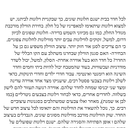
לכל חדר בבית ישנם חלונות שונים, כך שבקניית וילונות לביתנו, יש
למצוא וילונות שיתאימו למאפייניו של כל חלון. בחירת הווילון מורכבת
מגודל החלון, כמו גם מכיווני השמש בדירה- חלונות שפונים לכיוון
דרום, למשל, זקוקים לווילונות עבים יותר מווילונות לחלונות צפוניים,
כי הם צריכים לסנן אור חזק יותר. עיצוב הווילון משפיע גם כן על
הבחירה- האם סגנון הווילון שבחרנו משתלב עם הקו הכללי של
החדר? כל חדר הוא בעל אווירה אחרת- הסלון, למשל, יכול לשדר
מודרניות ועכשוויות, בעוד שהמטבח יכול להיות ביתי וחמים וחדר
השינה הוא רומנטי ואינטימי. עבור חדרי ילדים וחדרי תינוקות, כדאי
לשלב וילונות בצבעי פסטל רכים, שיעניקו מצד אחד אווירה עדינה
ומצד שני יכניסו שמחה לחדר שלהם. אווירה רגועה תעזור להם לישון
בשלווה. לחדרים אחרים, כדאי לבחור וילונות בצבעים ניטרליים (כמו
לבן או שמנת), מאחר ואלו צבעים שמשתלבים בסגנונות עיצוביים
רבים. כך, נוכל להשאיר את הווילונות והם יתאימו לכל עיצוב חדש של
החדר. שוק הווילונות מורכב מווילונות מסוגים שונים, הנבדלים בעיצוב
שלהם ו אופן הפתיחה והסגירה שלהם. ישנם וילונות שפועלים על