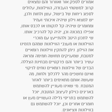
אמורים לספק אור ואוורור והם נמצאים
קרוב למשטחי העבודה, הווילונות, עלולים
לספוג ריחות של בישול, עשן ולחות ולכן,
יש למצוא וילון שיהיה איכותי ועמיד
ומחומרים שיהיה קל לנקותו או לכבס אותו,
אפילו במכונה וכן, יהיה קל להרכיב אותו.
שי לתכנן היטב ולהתייעץ עם מוכרי
הווילונות או מעצבי הווילונות שמהם תזמינו
את הוילון. ניתן להתקין ווילונות רומאיים
למטבח, שמעניקים תחושה חמימה ומראה
עשיר ביותר והם פרקטיים מבחינת הצללה.
הבדים של ווילונות רומאיים נוחים לניקוי
ואינם נחשפים מהר ללכלוך ולחות, מה
שעושה אותם מתאימים ביותר לאזור
המטבח. מי שאינו מעוניין להשתמש
באריגים כוילון לעיצוב המטבח, יוכל
להשתמש בתריסי גלילה העשויים מעץ או
חומרים אחרים וכן, יוכל להשתמש גם
בווילונות ונציאנים.