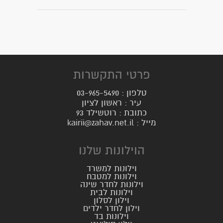
פרטי התקשרות
טלפון : 03-965-5490
עיר : ראשון לציון
כתובת : רוטשילד 93
מייל : kairii@zahav.net.il
הוילונות שלנו
וילונות למשרד
וילונות למטבח
וילונות לחדר שינה
וילונות לבית
וילון לסלון
וילון לחדר ילדים
וילונות בד